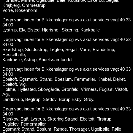
Hornslet, Mørke, Ugelbølle, Bale, Rodskov, Eskerod, Segalt,
Krajbjerg, Ommestrup,
Vorre, Rosenholm.
Døgn vagt inden for Blikkenslager og vvs akut services vagt 40 33
34 00
Lystrup, Elv, Elsted, Hjortshøj, Skæring, Kankbølle
Døgn vagt inden for Blikkenslager og vvs akut services vagt 40 33
34 00
Skødstrup, Stu dsstrup, Løgten, Segalt, Vorre, Brandstrup,
Hesselballe,
Kankbølle, Astrup, Andelssamfundet.
Døgn vagt inden for Blikkenslager og vvs akut services vagt 40 33
34 00
Ebeltoft, Egsmark, Strand, Boeslum, Femmøller, Knebel, Dejret,
Ebeltoft, Vig,
Holme, Hyllested, Skovgårde, Grønfeld, Vrinners, Fuglsø, Vistoft,
Agi,
Landborup, Begtrup, Stødov, Borup Esby, Ørby.
Døgn vagt inden for Blikkenslager og vvs akut services vagt 40 33
34 00
Risskov, Egå, Lystrup, Skæring Strand, Ebeltoft, Tirstrup,
Fuglelev, Femermøller,
Egsmark Strand, Boslum, Rønde, Thorsager, Ugelbølle, Følle