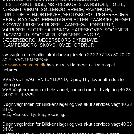
HESTETANGEHUSE, NØRRESKOV, STAVNSHOLT, HOLTE,
NÆSSET, VIRUM, SØLLERØD, BREDE, RAVNHOLM,
LUNDTOFTE, HJORTEKÆR, SKODSBORG, JÆGERSBORG
HEGN, RAADVAD, EREMITAGESLETTEN, TAARBÆK, RYGET
SKOVBY, KIRKE VÆRLØSE, LAANSHØJ, JONSTRUP,
VÆRLØSE, STORE HARESKOV, HARESKOVBY, SOGENFRI,
BAGSVÆRD, SOGENFRI, KONGENS LYNGBY,
JÆGERSBORG, JÆGERSBORG DYREHAVE,
KLAMPENBORG, SKOVSHOVED, ORDRUP.
vvsvagten er der altid, akut dagvagt telefon 22 22 77 13 / 80 20 20
80 EL VAGTEN SES ®
se
www.vvsvagten.dk
hvis du vil vide mere. alt i vvs og el
udføres.
VVS AKUT VAGTEN I JYLLAND, Djurs, Thy. laver alt inden for
blik og rør.
VVS Vagten kommer i hele landet, har du brug for hjælp ring 40 33
34 00 EL & VVS
Døgn vagt inden for Blikkenslager og vvs akut services vagt 40 33
34 00
Egå, Risskov, Lystrup, Skæring.
Døgn vagt inden for Blikkenslager og vvs akut services vagt 40 33
34 00