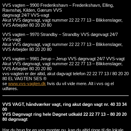
VVS vagten – 9900 Frederikshavn – Frederikshavn, Elling,
Ravnshøj, Kilden, Gærum VVS
døgnvagt 24/7 VVS-vagt
Akut VVS døgnvagt, vagt nummer 22 22 77 13 – Blikkenslager,
VVS Arbejder 80 20 20 80
VVS vagten – 9970 Strandby – Strandby VVS døgnvagt 24/7
VVS-vagt
Akut VVS døgnvagt, vagt nummer 22 22 77 13 – Blikkenslager,
VVS Arbejder 80 20 20 80
VVS vagten – 9981 Jerup – Jerup VVS døgnvagt 24/7 VVS-vagt
Akut VVS døgnvagt, vagt nummer 22 22 77 13 – Blikkenslager,
VVS Arbejder 80 20 20 80
vvs-vagten er der altid, akut dagvagt telefon 22 22 77 13 / 80 20 20
80 EL VAGTEN SES ®
se
www.vvs-vagten.dk
hvis du vil vide mere. Alt i vvs og el
udføres.
VVS VAGT, håndværker vagt, ring akut døgn vagt nr. 40 33 34
00
VVS Døgnvagt ring hele Døgnet udkald 22 22 77 13 – 80 20 20
80 døgnvagt
Har du brug for en vvs montør nu, kan du altid ringe til din lokale