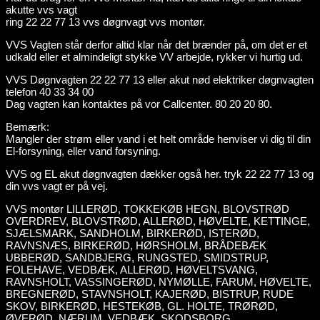
akutte vvs vagt
ring 22 22 77 13 vvs døgnvagt vvs montør.
VVS Vagten står derfor altid klar når det brænder på, om det er et
udkald eller et almindeligt stykke VV arbejde, rykker vi hurtig ud.
VVS Døgnvagten 22 22 77 13 eller akut nød elektriker døgnvagten
telefon 40 33 34 00
Dag vagten kan kontaktes på vor Callcenter. 80 20 20 80.
Bemærk:
Mangler der strøm eller vand i et helt område henviser vi dig til din
El-forsyning, eller vand forsyning.
VVS og EL akut døgnvagten dækker også her. tryk 22 22 77 13 og
din vvs vagt er på vej.
VVS montør LILLERØD, TOKKEKØB HEGN, BLOVSTRØD
OVERDREV, BLOVSTRØD, ALLERØD, HØVELTE, KETTINGE,
SJÆLSMARK, SANDHOLM, BIRKERØD, ISTERØD,
RAVNSNÆS, BIRKERØD, HØRSHOLM, BRÅDEBÆK
UBBERØD, SANDBJERG, RUNGSTED, SMIDSTRUP,
FOLEHAVE, VEDBÆK, ALLERØD, HØVELTSVANG,
RAVNSHOLT, VASSINGERØD, NYMØLLE, FARUM, HØVELTE,
BREGNERØD, STAVNSHOLT, KAJERØD, BISTRUP, RUDE
SKOV, BIRKERØD, HESTEKØB, GL. HOLTE, TRØRØD,
ØVERØD, NÆRUM, VEDBÆK, SKODSBORG,