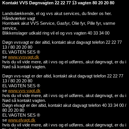
Kontakt VVS Døgnvagten 22 22 77 13 vagten 80 20 20 80
Landsdækkende, el og vvs akut services, du finder os her.
Håndværker vagt
Hornbæk akut VVS Service, Gasfyr, Olie fyr, Pille fyr, varme
service,
Blikkenslager udkald ring vil el og vvs vagten 40 33 34 00
Døgn vvsvagt er der altid, kontakt akut dagvagt telefon 22 22 77
13 / 80 20 20 80
EL VAGTEN SES ®
se
www.vvsvagt.dk
hvis du vil vide mere, alt i vvs og el udføres, akut døgnvagt, er du i
Nød så kontakt vagten.
Døgn vvs-vagt er der altid, kontakt akut dagvagt telefon 22 22 77
13 / 80 20 20 80
EL VAGTEN SES ®
se
www.vvs-vagt.dk
hvis du vil vide mere, alt i vvs og el udføres, akut døgnvagt, er du i
Nød så kontakt vagten.
Døgn elvagt er der altid, kontakt akut dagvagt telefon 40 33 34 00 /
80 20 20 80
EL VAGTEN SES ®
se
www.elvagt.dk
hvis du vil vide mere, alt i vvs og el udføres, akut døgnvagt, er du i